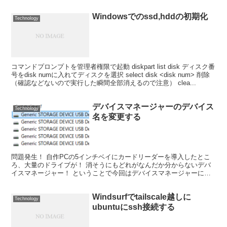
Windowsでのssd,hddの初期化
Technology
コマンドプロンプトを管理者権限で起動 diskpart list disk ディスク番
号をdisk numに入れてディスクを選択 select disk <disk num> 削除
（確認などないので実行した瞬間全部消えるので注意） clea...
デバイスマネージャーのデバイス
Technology
名を変更する
問題発生！ 自作PCの5インチベイにカードリーダーを導入したとこ
ろ、大量のドライブが！ 消そうにもどれがなんだか分からないデバ
イスマネージャー！ ということで今回はデバイスマネージャーに表
示されるデバイス名を変更していきます。 ※注意※レジ...
Windsurfでtailscale越しに
Technology
ubuntuにssh接続する