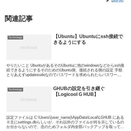
BKFRI
関連記事
【Ubuntu】Ubuntuにssh接続で
Technology
きるようにする
やりたいこと UbuntuがあるそのUbuntuに他のwindowsなどからssh接
続できるようにするそのためのUbuntu側、接続される側の設定 手順
とりあえずupdatesudoなのでパスワードを求められたらパスワード
入力 sudo ...
GHUBの設定を引き継ぐ
Technology
【Logicool G HUB】
設定ファイルは C:\Users\(user_name)\AppData\Local\LGHUB にある
※主にsettings.dbらしいが、それ以外のファイルが何を示しているの
か分からないので、念のためフォルダ内全部バックアップを取って...