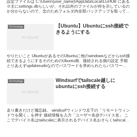
設定ファイルは C:\Users\(user_name)\AppData\Local\LGHUB にある
※主にsettings.dbらしいが、それ以外のファイルが何を示しているの
か分からないので、念のためフォルダ内全部バックアップを取って...
【Ubuntu】Ubuntuにssh接続で
Technology
きるようにする
やりたいこと UbuntuがあるそのUbuntuに他のwindowsなどからssh接
続できるようにするそのためのUbuntu側、接続される側の設定 手順
とりあえずupdatesudoなのでパスワードを求められたらパスワード
入力 sudo ...
Windsurfでtailscale越しに
Technology
ubuntuにssh接続する
走り書きだけど備忘録。 windsurfウィンドウ左下の「リモートウィン
ドウを開く」を押す 接続情報を入力「ユーザー名@デバイス名」 こ
こでデバイス名はtailscaleに表示されるデバイス名おそらくtailscale
のipでもいけるはず ...