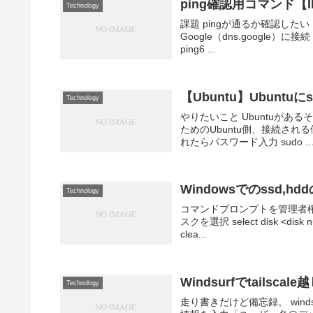
ping確認用コマンド【IP
Technology
課題 pingが通るか確認したい 
Google（dns.google）に接続 
ping6 ...
【Ubuntu】Ubunt
Technology
やりたいこと Ubuntuがある
ためのUbuntu側、接続される
れたらパスワード入力 sudo ..
Windowsでのssd,h
Technology
コマンドプロンプトを管理者権限で起動
スクを選択 select disk
clea...
Windsurfでtailsca
Technology
走り書きだけど備忘録。 win