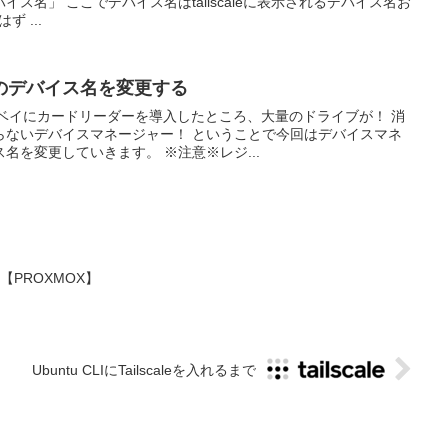
ス名」 ここでデバイス名はtailscaleに表示されるデバイス名お
ず ...
のデバイス名を変更する
チベイにカードリーダーを導入したところ、大量のドライブが！ 消
らないデバイスマネージャー！ ということで今回はデバイスマネ
名を変更していきます。 ※注意※レジ...
【PROXMOX】
Ubuntu CLIにTailscaleを入れるまで