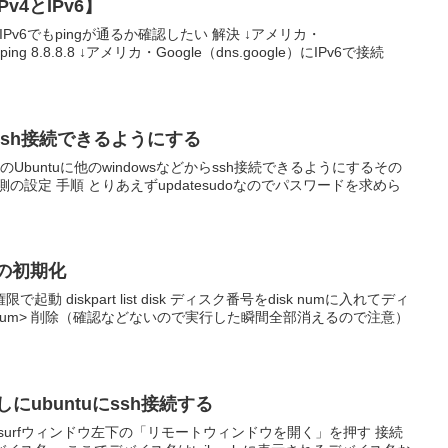
v4とIPv6】
IPv6でもpingが通るか確認したい 解決 ↓アメリカ・
ping 8.8.8.8 ↓アメリカ・Google（dns.google）にIPv6で接続
uにssh接続できるようにする
そのUbuntuに他のwindowsなどからssh接続できるようにするその
側の設定 手順 とりあえずupdatesudoなのでパスワードを求めら
.
ddの初期化
 diskpart list disk ディスク番号をdisk numに入れてディ
 <disk num> 削除（確認などないので実行した瞬間全部消えるので注意）
le越しにubuntuにssh接続する
dsurfウィンドウ左下の「リモートウィンドウを開く」を押す 接続