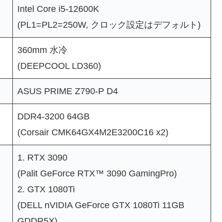
Intel Core i5-12600K
(PL1=PL2=250W, クロック設定はデフォルト)
360mm 水冷
(DEEPCOOL LD360)
ASUS PRIME Z790-P D4
DDR4-3200 64GB
(Corsair CMK64GX4M2E3200C16 x2)
1. RTX 3090
(Palit GeForce RTX™ 3090 GamingPro)
2. GTX 1080Ti
(DELL nVIDIA GeForce GTX 1080Ti 11GB
GDDR5X)