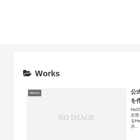
Works
公
Works
を作
HoI
次世
るH
示...