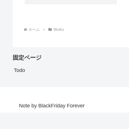
ホーム
Works
固定ページ
Todo
Note by BlackFriday Forever